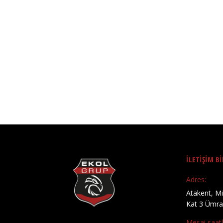
İLETİŞİM Bİ
Adres:
Atakent, M
Kat 3 Ümran
Mesai saatle