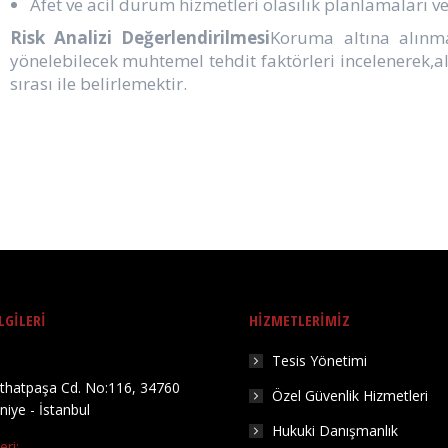
Afet ve acil durum hizmetleri olasılık planlamaları v
Risk Analizi Değerlendirilmesi
Koruma altına alınma
yönelebilecek muhtemel tehdit faktörleri incelenerek,a
sırası ile belirlemektir.
LGİLERİ
HIZMETLERIMIZ
Tesis Yönetimi
ithatpaşa Cd. No:116, 34760
Özel Güvenlik Hizmetleri
iye - İstanbul
Hukuki Danışmanlık
ri: