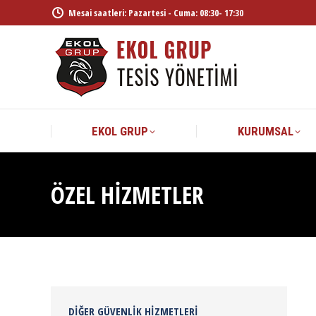
Mesai saatleri: Pazartesi - Cuma: 08:30- 17:30
EKO
EKOL GRUP
KURUMSAL
ÖZEL HIZMETLER
DIĞER GÜVENLIK HIZMETLERI