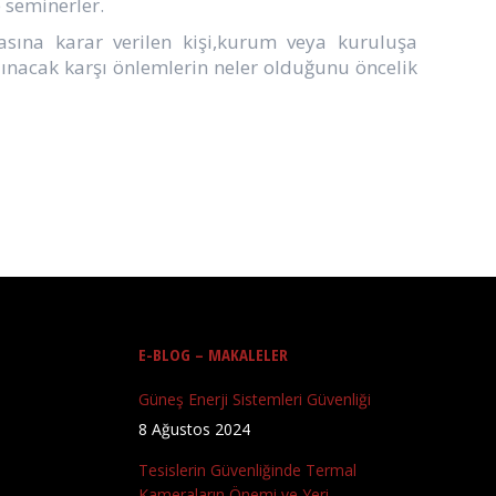
e seminerler.
sına karar verilen kişi,kurum veya kuruluşa
lınacak karşı önlemlerin neler olduğunu öncelik
E-BLOG – MAKALELER
Güneş Enerji Sistemleri Güvenliği
8 Ağustos 2024
Tesislerin Güvenliğinde Termal
Kameraların Önemi ve Yeri