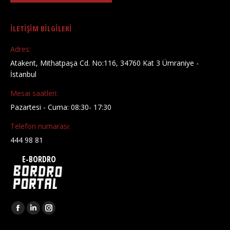
İLETİŞİM BİLGİLERİ
Adres:
Atakent, Mithatpaşa Cd. No:116, 34760 Kat 3 Ümraniye -
İstanbul
Mesai saatleri:
Pazartesi - Cuma: 08:30- 17:30
Telefon numarası:
444 98 81
E-BORDRO
Find us on:
Facebook
Linkedin
Instagram
page
page
page