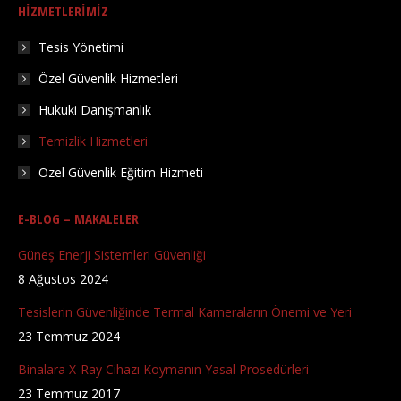
HIZMETLERIMIZ
opens
opens
opens
in
in
in
Tesis Yönetimi
new
new
new
Özel Güvenlik Hizmetleri
window
window
window
Hukuki Danışmanlık
Temizlik Hizmetleri
Özel Güvenlik Eğitim Hizmeti
E-BLOG – MAKALELER
Güneş Enerji Sistemleri Güvenliği
8 Ağustos 2024
Tesislerin Güvenliğinde Termal Kameraların Önemi ve Yeri
23 Temmuz 2024
Binalara X-Ray Cihazı Koymanın Yasal Prosedürleri
23 Temmuz 2017