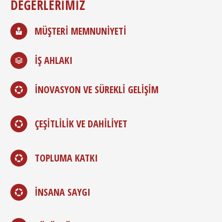
DEĞERLERIMIZ
MÜŞTERI MEMNUNIYETI
İŞ AHLAKI
İNOVASYON VE SÜREKLI GELIŞIM
ÇEŞITLILIK VE DAHILIYET
TOPLUMA KATKI
İNSANA SAYGI