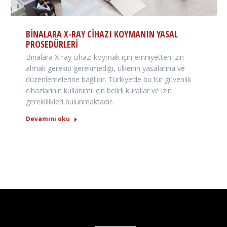
BINALARA X-RAY CIHAZI KOYMANIN YASAL
PROSEDÜRLERI
Binalara X-ray cihazı koymak için emniyetten izin
almak gerekip gerekmediği, ülkenin yasalarına ve
düzenlemelerine bağlıdır. Türkiye’de bu tür güvenlik
cihazlarının kullanımı için belirli kurallar ve izin
gereklilikleri bulunmaktadır.
Devamını oku