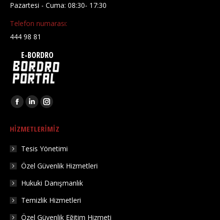
Pazartesi - Cuma: 08:30- 17:30
Telefon numarası:
444 98 81
E-BORDRO
Find us on:
Facebook
Linkedin
Instagram
page
page
page
HIZMETLERIMIZ
opens
opens
opens
in
in
in
Tesis Yönetimi
new
new
new
Özel Güvenlik Hizmetleri
window
window
window
Hukuki Danışmanlık
Temizlik Hizmetleri
Özel Güvenlik Eğitim Hizmeti